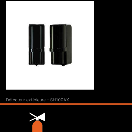
Détecteur extérieure – SH100AX