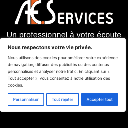
Un professionnel à votre écoute
Nous respectons votre vie privée.
Menu :
Nous utilisons des cookies pour améliorer votre expérience
de navigation, diffuser des publicités ou des contenus
Extincteurs
personnalisés et analyser notre trafic. En cliquant sur «
Alarmes
Tout accepter », vous consentez à notre utilisation des
Contact
cookies.
Contact :
Personnaliser
Tout rejeter
Accepter tout
E-mail : lc.benoit@wanadoo.fr
Téléphone : 06 73 40 26 93