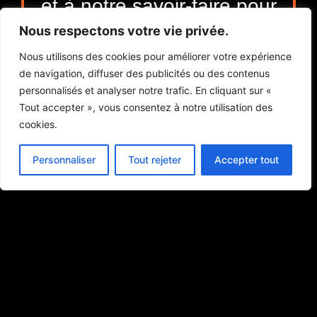
et à notre savoir-faire pour
assurer votre sécurité.
Nous respectons votre vie privée.
Nous utilisons des cookies pour améliorer votre expérience
Téléphone : 06 73 40 26
de navigation, diffuser des publicités ou des contenus
93
personnalisés et analyser notre trafic. En cliquant sur «
Tout accepter », vous consentez à notre utilisation des
cookies.
Personnaliser
Tout rejeter
Accepter tout