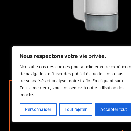
Nous respectons votre vie privée.
Nous utilisons des cookies pour améliorer votre expérienc
de navigation, diffuser des publicités ou des contenus
personnalisés et analyser notre trafic. En cliquant sur «
Vo
Tout accepter », vous consentez à notre utilisation des
cookies.
Posez-la nous et faites conf
Personnaliser
Tout rejeter
Accepter tout