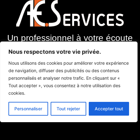
Un professionnel à votre écoute
Nous respectons votre vie privée.
Menu :
Nous utilisons des cookies pour améliorer votre expérience
de navigation, diffuser des publicités ou des contenus
Extincteurs
personnalisés et analyser notre trafic. En cliquant sur «
Alarmes
Tout accepter », vous consentez à notre utilisation des
Contact
cookies.
Contact :
Personnaliser
Tout rejeter
Accepter tout
E-mail : lc.benoit@wanadoo.fr
Téléphone : 06 73 40 26 93