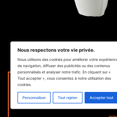
Nous respectons votre vie privée.
Nous utilisons des cookies pour améliorer votre expérienc
de navigation, diffuser des publicités ou des contenus
personnalisés et analyser notre trafic. En cliquant sur «
Vo
Tout accepter », vous consentez à notre utilisation des
cookies.
Posez-la nous et faites conf
Personnaliser
Tout rejeter
Accepter tout