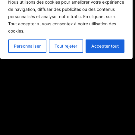
Nous utilisons des cookies pour améliorer votre expérience
Contact
de navigation, diffuser des publicités ou des contenus
personnalisés et analyser notre trafic. En cliquant sur «
Contact :
Tout accepter », vous consentez à notre utilisation des
cookies.
E-mail : lc.benoit@wanadoo.fr
Personnaliser
Tout rejeter
Accepter tout
Téléphone : 06 73 40 26 93
Adresse : 15, Allée Eric Tabarly,
56230 QUESTEMBERT
Mentions légales
© 2023 App' Com. Tous droits réservés.