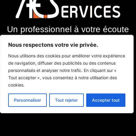
Un professionnel à votre écoute
Nous respectons votre vie privée.
Menu :
Nous utilisons des cookies pour améliorer votre expérience
Extincteurs
de navigation, diffuser des publicités ou des contenus
personnalisés et analyser notre trafic. En cliquant sur «
Alarmes
Tout accepter », vous consentez à notre utilisation des
Contact
cookies.
Contact :
Personnaliser
Tout rejeter
Accepter tout
E-mail : lc.benoit@wanadoo.fr
Téléphone : 06 73 40 26 93
Adresse : 15, Allée Eric Tabarly,