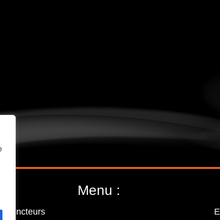
e
Menu :
Extincteurs
E