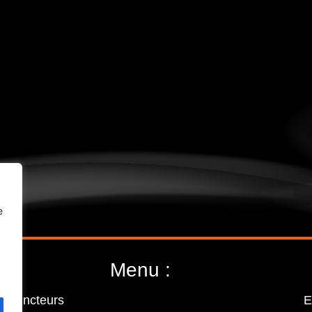
e
Menu :
Extincteurs
E