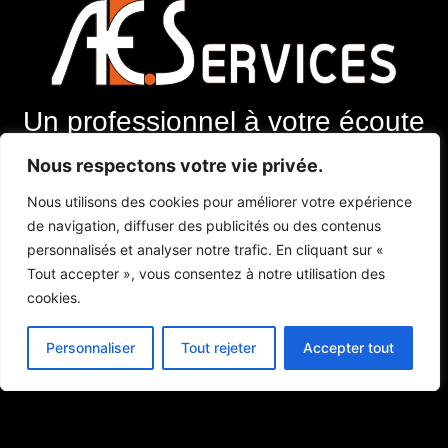
Un professionnel à votre écoute
Nous respectons votre vie privée.
Menu :
Nous utilisons des cookies pour améliorer votre expérience
de navigation, diffuser des publicités ou des contenus
Extincteurs
personnalisés et analyser notre trafic. En cliquant sur «
Alarmes
Tout accepter », vous consentez à notre utilisation des
Contact
cookies.
Contact :
Personnaliser
Tout rejeter
Accepter tout
E-mail : lc.benoit@wanadoo.fr
Téléphone : 06 73 40 26 93